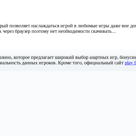
рый позволяет наслаждаться игрой в любимые игры даже вне дома
х через браузер поэтому нет необходимости скачивать…
казино, которое предлагает широкий выбор азартных игр, бонусн
иальность данных игроков. Кроме того, официальный сайт
play 