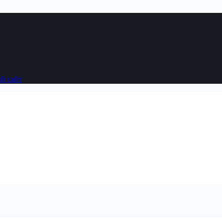
ый сайт